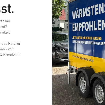
st.
er bei
mmt?
amkeit
d das Herz zu
men - mit
 Kreativität.