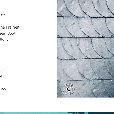
tatt
ne Freiheit
mein Boot.
llung.
ten.
te
 you.