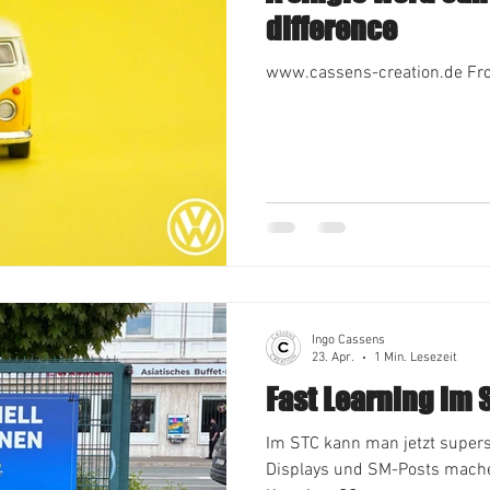
difference
www.cassens-creation.de Fro
Ingo Cassens
23. Apr.
1 Min. Lesezeit
Fast Learning im 
Im STC kann man jetzt supersc
Displays und SM-Posts mach