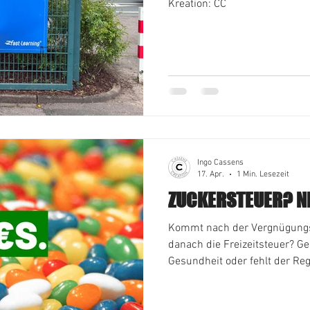
Kreation: CC
Ingo Cassens
17. Apr.
1 Min. Lesezeit
ZUCKERSTEUER? NE
Kommt nach der Vergnügungs
danach die Freizeitsteuer? Ge
Gesundheit oder fehlt der Reg
Bevölkerung nicht wissen darf
diesem Fall greift immer die