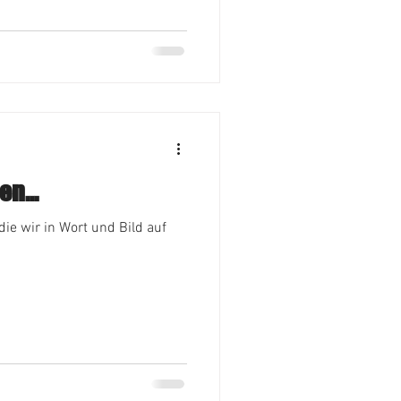
hin schon leeren Taschen
och weniger das Leben versüßt,
zieht und eine abermals
n Einze
n...
 die wir in Wort und Bild auf