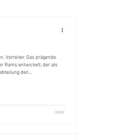
r Rams entwickelt, der als
nabteilung den
er, aber besser") maßgeblich
t lautet: „Gutes Design ist so
in geringerer als Apple
orbildfunktion habe ich in
ffen, denn das minimalistische
ke-up call