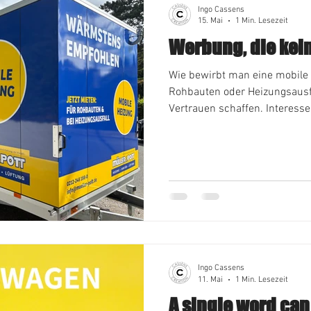
Ingo Cassens
15. Mai
1 Min. Lesezeit
Werbung, die kein
Wie bewirbt man eine mobile 
Rohbauten oder Heizungsausf
Vertrauen schaffen. Interes
erregen. Jeder Augenblick zäh
das Herz zu treffen. Was könn
#MobileHeizung #solingen #S
#werbeagentur #klingenstadt 
Ingo Cassens
11. Mai
1 Min. Lesezeit
A single word ca