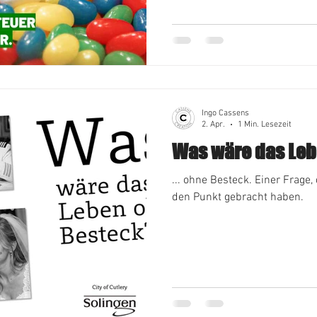
gebeutelten Volk in die ohne
greifen! Eine Idee, die uns n
das sauer verdiente Geld ent
gesalzene Rechnung für jede
Ingo Cassens
2. Apr.
1 Min. Lesezeit
Was wäre das Lebe
... ohne Besteck. Einer Frage,
den Punkt gebracht haben.