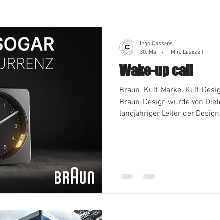
Ingo Cassens
30. Mai
1 Min. Lesezeit
Wake-up call
Braun. Kult-Marke. Kult-Design. Vorreiter. Das prägende
Braun-Design wurde von Diete
langjähriger Leiter der Desig
minimalistischen Stil ("wenig
prägte. Sein bekanntestes Zita
wenig Design wie möglich“ Ke
übernahm diesen Stil. Diese V
dem Motiv für Braun aufgegri
Design war ein weltweiter Wa