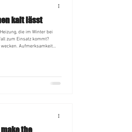
en kalt lässt
Heizung, die im Winter bei
all zum Einsatz kommt?
se wecken. Aufmerksamkeit
lt, um in Auge zu fallen und
en wir für Sie tun?
olingerHandwerk #kreation
#solingerwirtschaft
n make the