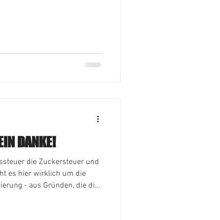
IN DANKE!
steuer die Zuckersteuer und
ht es hier wirklich um die
ierung - aus Gründen, die die
:-) - nur ein bißchen Geld? In
 einfachste Lösung: dem